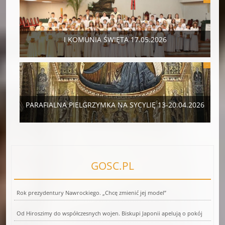
2026
I KOMUNIA ŚWIĘTA 17.05.2026
22 KWI
2026
PARAFIALNA PIELGRZYMKA NA SYCYLIĘ 13-20.04.2026
GOSC.PL
Rok prezydentury Nawrockiego. „Chcę zmienić jej model”
Od Hiroszimy do współczesnych wojen. Biskupi Japonii apelują o pokój