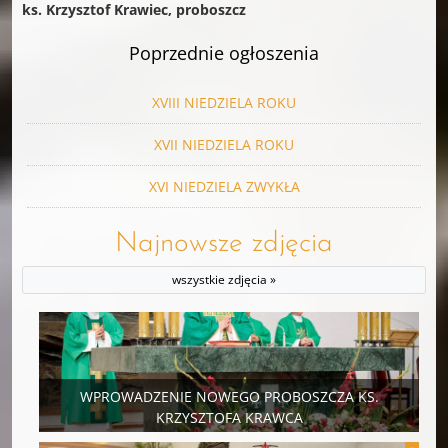
ks. Krzysztof Krawiec,
proboszcz
Poprzednie ogłoszenia
XVIII NIEDZIELA ROKU
XVII NIEDZIELA ROKU
XVI NIEDZIELA ZWYKŁA
Najnowsze zdjęcia
wszystkie zdjęcia »
WPROWADZENIE NOWEGO PROBOSZCZA KS.
KRZYSZTOFA KRAWCA
19 MAJ