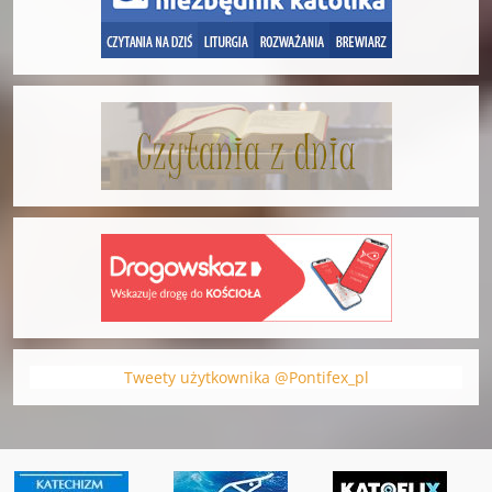
Tweety użytkownika @Pontifex_pl