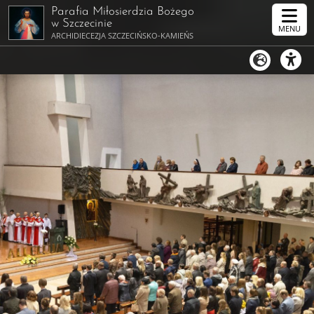
Parafia Miłosierdzia Bożego
w Szczecinie
MENU
ARCHIDIECEZJA SZCZECIŃSKO-KAMIEŃSKA