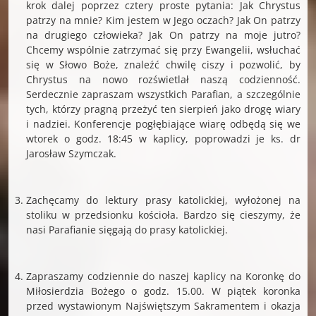
krok dalej poprzez cztery proste pytania: Jak Chrystus
patrzy na mnie? Kim jestem w Jego oczach? Jak On patrzy
na drugiego człowieka? Jak On patrzy na moje jutro?
Chcemy wspólnie zatrzymać się przy Ewangelii, wsłuchać
się w Słowo Boże, znaleźć chwilę ciszy i pozwolić, by
Chrystus na nowo rozświetlał naszą codzienność.
Serdecznie zapraszam wszystkich Parafian, a szczególnie
tych, którzy pragną przeżyć ten sierpień jako drogę wiary
i nadziei. Konferencje pogłębiające wiarę odbędą się we
wtorek o godz. 18:45 w kaplicy, poprowadzi je ks. dr
Jarosław Szymczak.
Zachęcamy do lektury prasy katolickiej, wyłożonej na
stoliku w przedsionku kościoła. Bardzo się cieszymy, że
nasi Parafianie sięgają do prasy katolickiej.
Zapraszamy codziennie do naszej kaplicy na Koronkę do
Miłosierdzia Bożego o godz. 15.00. W piątek koronka
przed wystawionym Najświętszym Sakramentem i okazja