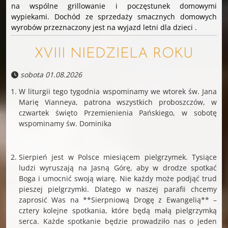
na wspólne grillowanie i poczęstunek domowymi
wypiekami. Dochód ze sprzedaży smacznych domowych
wyrobów przeznaczony jest na wyjazd letni dla dzieci .
XVIII NIEDZIELA ROKU
sobota 01.08.2026
W liturgii tego tygodnia wspominamy we wtorek św. Jana
Marię Vianneya, patrona wszystkich proboszczów, w
czwartek święto Przemienienia Pańskiego, w sobotę
wspominamy św. Dominika
Sierpień jest w Polsce miesiącem pielgrzymek. Tysiące
ludzi wyruszają na Jasną Górę, aby w drodze spotkać
Boga i umocnić swoją wiarę. Nie każdy może podjąć trud
pieszej pielgrzymki. Dlatego w naszej parafii chcemy
zaprosić Was na **Sierpniową Drogę z Ewangelią** –
cztery kolejne spotkania, które będą małą pielgrzymką
serca. Każde spotkanie będzie prowadziło nas o jeden