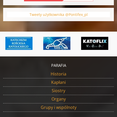
Tweety użytkownika @Pontifex_pl
PARAFIA
Historia
Kapłani
Siostry
Organy
Grupy i wspólnoty