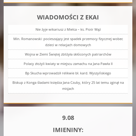
WIADOMOŚCI Z EKAI
Nie żyje wikariusz z Mielca – ks. Piotr Wąż
Min. Romanowski: pocieszający jest spadek przemocy fizycznej wobec
dzieci w relacjach domowych
Wojna w Ziemi Świętej zbliżyła skłóconych patriarchów
Polacy złożyli kwiaty w miejscu zamachu na Jana Pawła II
Bp Skucha wprowadził relikwie bł. kard. Wyszyńskiego
Biskup z Konga śladami księdza Jana Czuby, który 25 lat temu zginął na
misjach
9.08
IMIENINY: