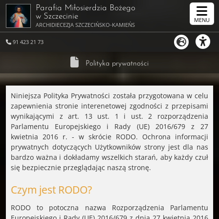
Parafia Miłosierdzia Bożego
w Szczecinie
MENU
ARCHIDIECEZJA SZCZECIŃSKO-KAMIEŃSKA
91 423 21 73
Polityka prywatności
Niniejsza Polityka Prywatności została przygotowana w celu
zapewnienia stronie interenetowej zgodności z przepisami
wynikającymi z art. 13 ust. 1 i ust. 2 rozporządzenia
Parlamentu Europejskiego i Rady (UE) 2016/679 z 27
kwietnia 2016 r. - w skrócie RODO. Ochrona informacji
prywatnych dotyczących Użytkowników strony jest dla nas
bardzo ważna i dokładamy wszelkich starań, aby każdy czuł
się bezpiecznie przeglądając naszą stronę.
Czym jest RODO?
RODO to potoczna nazwa Rozporządzenia Parlamentu
Europejskiego i Rady (UE) 2016/679 z dnia 27 kwietnia 2016