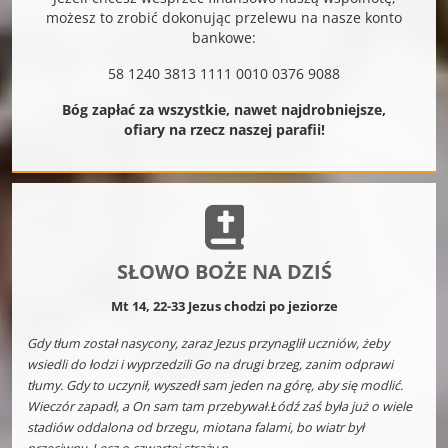
możesz to zrobić dokonując przelewu na nasze konto
bankowe:
58 1240 3813 1111 0010 0376 9088
Bóg zapłać za wszystkie, nawet najdrobniejsze,
ofiary na rzecz naszej parafii!
SŁOWO BOŻE NA DZIŚ
Mt 14, 22-33 Jezus chodzi po jeziorze
Gdy tłum został nasycony, zaraz Jezus przynaglił uczniów, żeby
wsiedli do łodzi i wyprzedzili Go na drugi brzeg, zanim odprawi
tłumy. Gdy to uczynił, wyszedł sam jeden na górę, aby się modlić.
Wieczór zapadł, a On sam tam przebywał.Łódź zaś była już o wiele
stadiów oddalona od brzegu, miotana falami, bo wiatr był