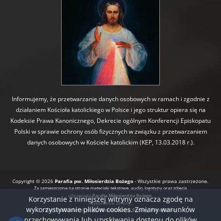
Informujemy, że przetwarzanie danych osobowych w ramach i zgodnie z
działaniem Kościoła katolickiego w Polsce i jego struktur opiera się na
Kodeksie Prawa Kanonicznego, Dekrecie ogólnym Konferencji Episkopatu
Polski w sprawie ochrony osób fizycznych w związku z przetwarzaniem
danych osobowych w Kościele katolickim (KEP, 13.03.2018 r.).
Copyright © 2026
Parafia pw. Miłosierdzia Bożego
- Wszystkie prawa zastrzeżone.
Za zamieszczone na stronie materiały tekstowe, audio, logotypy oraz zdjęcia
odpowiada
Parafia Miłosierdzia Bożego.
Korzystanie z niniejszej witryny oznacza zgodę na
Wykonanie strony:
wykorzystywanie plików cookies. Zmiany warunków
BartoszDostatni.pl
Nowoczesne Strony Parafialne
przechowywania lub uzyskiwania dostępu do plików