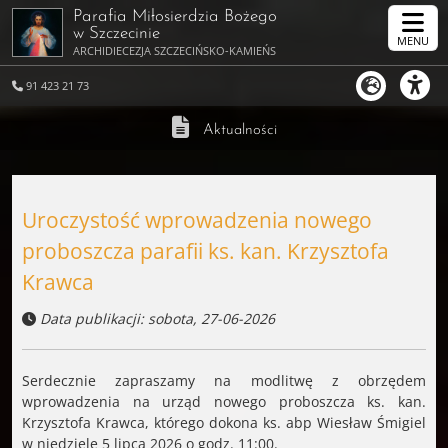
Parafia Miłosierdzia Bożego
w Szczecinie
MENU
ARCHIDIECEZJA SZCZECIŃSKO-KAMIEŃSKA
91 423 21 73
Aktualności
Uroczystość wprowadzenia nowego
proboszcza parafii ks. kan. Krzysztofa
Krawca
Data publikacji: sobota, 27-06-2026
Serdecznie zapraszamy na modlitwę z obrzędem
wprowadzenia na urząd nowego proboszcza ks. kan.
Krzysztofa Krawca, którego dokona ks. abp Wiesław Śmigiel
w niedzielę 5 lipca 2026 o godz. 11:00.