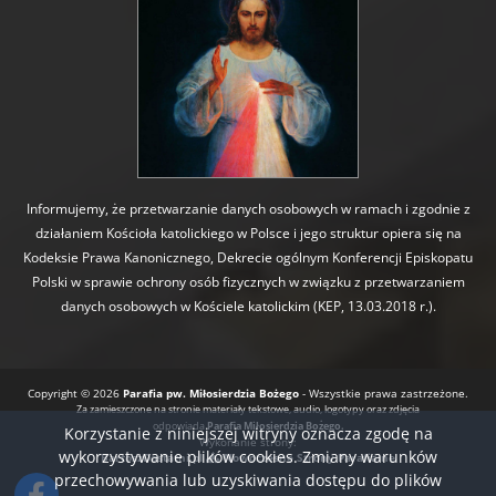
Informujemy, że przetwarzanie danych osobowych w ramach i zgodnie z
działaniem Kościoła katolickiego w Polsce i jego struktur opiera się na
Kodeksie Prawa Kanonicznego, Dekrecie ogólnym Konferencji Episkopatu
Polski w sprawie ochrony osób fizycznych w związku z przetwarzaniem
danych osobowych w Kościele katolickim (KEP, 13.03.2018 r.).
Copyright © 2026
Parafia pw. Miłosierdzia Bożego
- Wszystkie prawa zastrzeżone.
Za zamieszczone na stronie materiały tekstowe, audio, logotypy oraz zdjęcia
odpowiada
Parafia Miłosierdzia Bożego.
Korzystanie z niniejszej witryny oznacza zgodę na
Wykonanie strony:
wykorzystywanie plików cookies. Zmiany warunków
BartoszDostatni.pl
Nowoczesne Strony Parafialne
przechowywania lub uzyskiwania dostępu do plików