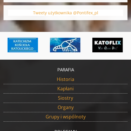
Tweety użytkownika @Pontifex_pl
PARAFIA
Historia
Kapłani
Siostry
Organy
Grupy i wspólnoty