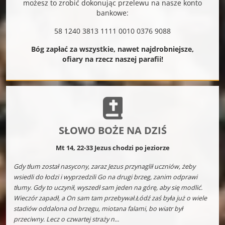
możesz to zrobić dokonując przelewu na nasze konto
bankowe:
58 1240 3813 1111 0010 0376 9088
Bóg zapłać za wszystkie, nawet najdrobniejsze,
ofiary na rzecz naszej parafii!
SŁOWO BOŻE NA DZIŚ
Mt 14, 22-33 Jezus chodzi po jeziorze
Gdy tłum został nasycony, zaraz Jezus przynaglił uczniów, żeby
wsiedli do łodzi i wyprzedzili Go na drugi brzeg, zanim odprawi
tłumy. Gdy to uczynił, wyszedł sam jeden na górę, aby się modlić.
Wieczór zapadł, a On sam tam przebywał.Łódź zaś była już o wiele
stadiów oddalona od brzegu, miotana falami, bo wiatr był
przeciwny. Lecz o czwartej straży n...