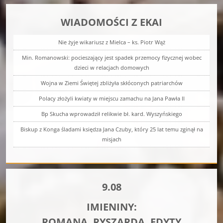
WIADOMOŚCI Z EKAI
Nie żyje wikariusz z Mielca – ks. Piotr Wąż
Min. Romanowski: pocieszający jest spadek przemocy fizycznej wobec
dzieci w relacjach domowych
Wojna w Ziemi Świętej zbliżyła skłóconych patriarchów
Polacy złożyli kwiaty w miejscu zamachu na Jana Pawła II
Bp Skucha wprowadził relikwie bł. kard. Wyszyńskiego
Biskup z Konga śladami księdza Jana Czuby, który 25 lat temu zginął na
misjach
9.08
IMIENINY:
ROMANA, RYSZARDA, EDYTY