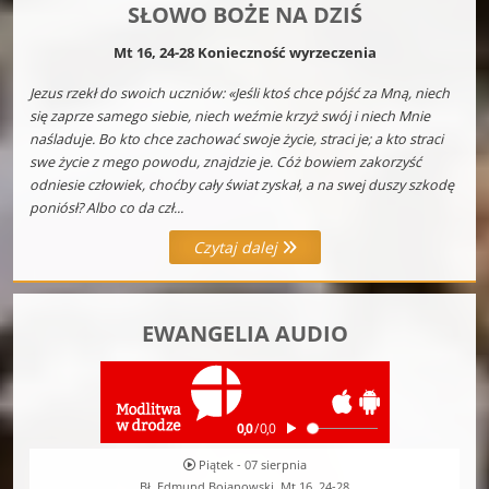
SŁOWO BOŻE NA DZIŚ
Mt 16, 24-28 Konieczność wyrzeczenia
Jezus rzekł do swoich uczniów: «Jeśli ktoś chce pójść za Mną, niech
się zaprze samego siebie, niech weźmie krzyż swój i niech Mnie
naśladuje. Bo kto chce zachować swoje życie, straci je; a kto straci
swe życie z mego powodu, znajdzie je. Cóż bowiem zakorzyść
odniesie człowiek, choćby cały świat zyskał, a na swej duszy szkodę
poniósł? Albo co da czł...
Czytaj dalej
EWANGELIA AUDIO
Piątek - 07 sierpnia
Bł. Edmund Bojanowski, Mt 16, 24-28