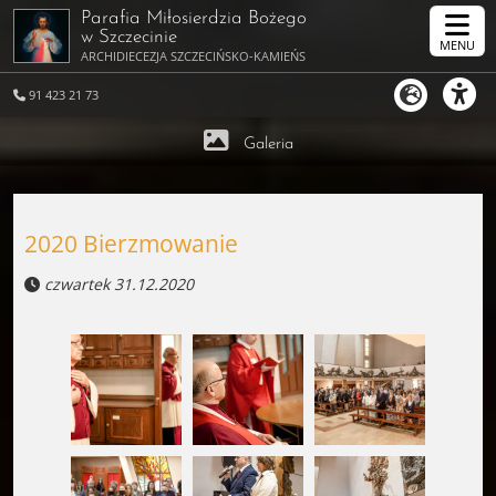
Parafia Miłosierdzia Bożego
w Szczecinie
MENU
ARCHIDIECEZJA SZCZECIŃSKO-KAMIEŃSKA
91 423 21 73
Galeria
2020 Bierzmowanie
czwartek 31.12.2020