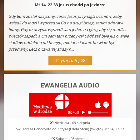
Mt 14, 22-33 Jezus chodzi po jeziorze
Gdy tłum został nasycony, zaraz Jezus przynaglił uczniów, żeby
wsiedli do łodzi i wyprzedzili Go na drugi brzeg, zanim odprawi
tłumy. Gdy to uczynił, wyszedł sam jeden na górę, aby się modlić.
Wieczór zapadł, a On sam tam przebywał.Łódź zaś była już o wiele
stadiów oddalona od brzegu, miotana falami, bo wiatr był
przeciwny. Lecz o czwartej straży n...
Czytaj dalej
EWANGELIA AUDIO
Niedziela - 09 sierpnia
Św. Teresa Benedykta od Krzyża (Edyta Stein) (święto), Mt 14, 22-33
Sobota - 08 sierpnia