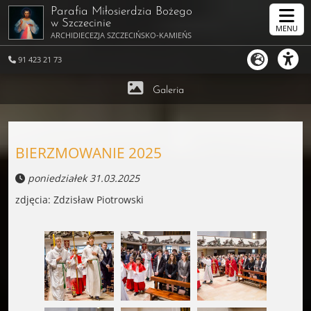
Parafia Miłosierdzia Bożego
w Szczecinie
MENU
ARCHIDIECEZJA SZCZECIŃSKO-KAMIEŃSKA
91 423 21 73
Galeria
BIERZMOWANIE 2025
poniedziałek 31.03.2025
zdjęcia: Zdzisław Piotrowski