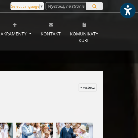
Select Language
▼
SAKRAMENTY
KONTAKT
KOMUNIKATY
KURII
« wstecz