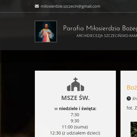
milosierdzie.szczecin@gmail.com
Parafia Miłosierdzia Boż
ARCHIDIECEZJA SZCZECIŃSKO-KA
Boż
MSZE ŚW.
śr
fot. 
w
niedziele i święta:
7:30
9:30
11:00 (suma)
12:30 (z udziałem dzieci)