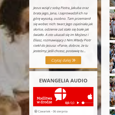
Jezus wziął z sobą Piotra, Jakuba oraz
brata jego, Jana, i zaprowadził ich na
górę wysoką, osobno. Tam przemienił
się wobec nich: twarz Jego zajaśniała jak
słońce, odzienie zaś stało się białe jak
światło. A oto ukazali się im Mojżesz i
Eliasz, rozmawiający z Nim.Wtedy Piotr
rzekł do Jezusa: «Panie, dobrze, że tu
jesteśmy; jeśli chcesz, postawię tu...
Czytaj dalej
EWANGELIA AUDIO
Czwartek - 06 sierpnia