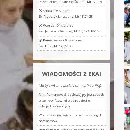
Przemienienie Pańskie (święto), Mt 17, 1-9
Środa - 05 sierpnia
Bł. Fryderyk Janssoone, Mt 15,21-28
Wtorek - 04 sierpnia
Św. Jan Maria Vianney, Mt 15, 1-2. 10-14
Poniedziałek - 03 sierpnia
Św. Lidia, Mt 14, 22-36
WIADOMOŚCI Z EKAI
Nie żyje wikariusz z Mielca – ks. Piotr Wąż
Min. Romanowski: pocieszający jest spadek
przemocy fizycznej wobec dzieci w
relacjach domowych
Wojna w Ziemi Świętej zbliżyła skłóconych
patriarchów
Polacy złożyli kwiaty w miejscu zamachu na