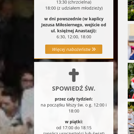
13:30 (chrzcielna)
18:00 (z udziałem młodzieży)
w dni powszednie (w kaplicy
Jezusa Miłosiernego, wejście od
ul. księżnej Anastazji):
6:30, 12:00, 18:00
Więcej nabożeństw
SPOWIEDŹ ŚW.
przez cały tydzień:
na początku Mszy św. o g. 12:00 i
18:00
w piątki:
od 17:00 do 18:15
(oprócz uroczystości lub świąt)