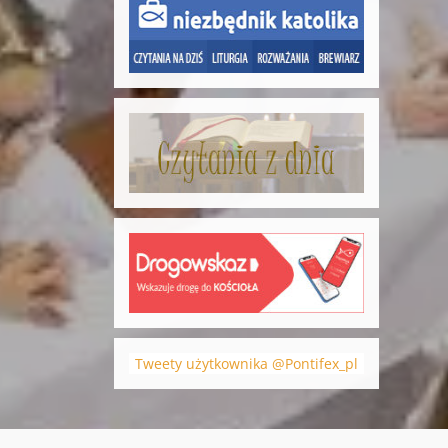
Tweety użytkownika @Pontifex_pl