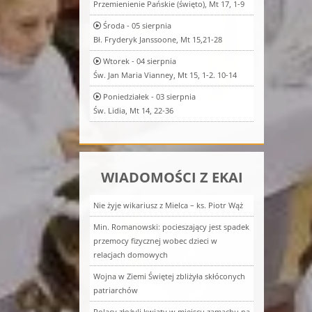
Przemienienie Pańskie (święto), Mt 17, 1-9
Środa - 05 sierpnia
Bł. Fryderyk Janssoone, Mt 15,21-28
Wtorek - 04 sierpnia
Św. Jan Maria Vianney, Mt 15, 1-2. 10-14
Poniedziałek - 03 sierpnia
Św. Lidia, Mt 14, 22-36
WIADOMOŚCI Z EKAI
Nie żyje wikariusz z Mielca – ks. Piotr Wąż
Min. Romanowski: pocieszający jest spadek
przemocy fizycznej wobec dzieci w
relacjach domowych
Wojna w Ziemi Świętej zbliżyła skłóconych
patriarchów
Polacy złożyli kwiaty w miejscu zamachu na