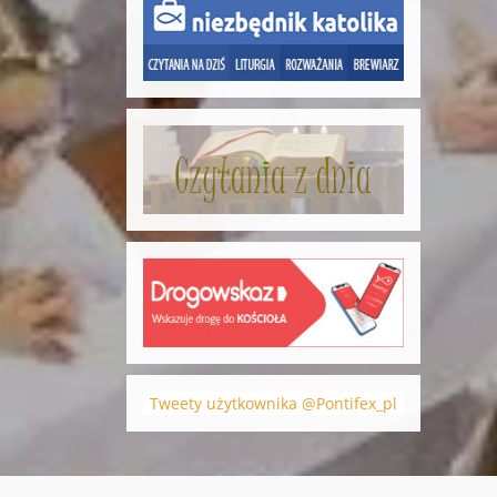
Tweety użytkownika @Pontifex_pl