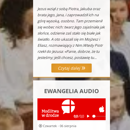
Jezus wziął z sobą Piotra, Jakuba oraz
brata jego, Jana, i zaprowadził ich na
górę wysoką, osobno. Tam przemienił
się wobec nich: twarz Jego zajaśniała jak
słońce, odzienie zaś stało się białe jak
światło. A oto ukazali się im Mojżesz i
Eliasz, rozmawiający z Nim.Wtedy Piotr
rzekł do Jezusa: «Panie, dobrze, że tu
jesteśmy; jeśli chcesz, postawię tu...
Czytaj dalej
EWANGELIA AUDIO
Czwartek - 06 sierpnia