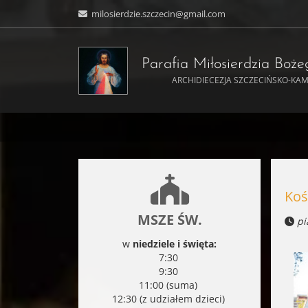
milosierdzie.szczecin@gmail.com
Parafia Miłosierdzia Boż
ARCHIDIECEZJA SZCZECIŃSKO-KA
Koś
MSZE ŚW.
pi
w
niedziele i święta:
7:30
9:30
11:00 (suma)
12:30 (z udziałem dzieci)