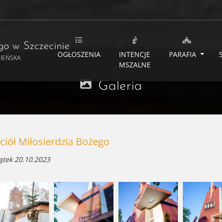
ego
w Szczecinie
OGŁOSZENIA
INTENCJE
PARAFIA
MIEŃSKA
MSZALNE
Galeria
ciół Miłosierdzia Bożego
ątek 20.10.2023