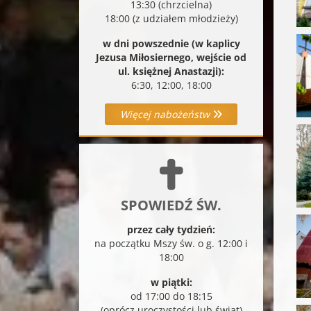
13:30 (chrzcielna)
18:00 (z udziałem młodzieży)
w dni powszednie (w kaplicy
Jezusa Miłosiernego, wejście od
ul. księżnej Anastazji):
6:30, 12:00, 18:00
Więcej nabożeństw
SPOWIEDŹ ŚW.
przez cały tydzień:
na początku Mszy św. o g. 12:00 i
18:00
w piątki:
od 17:00 do 18:15
(oprócz uroczystości lub świąt)