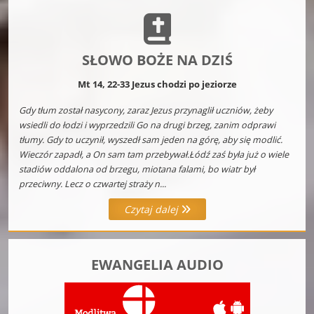
SŁOWO BOŻE NA DZIŚ
Mt 14, 22-33 Jezus chodzi po jeziorze
Gdy tłum został nasycony, zaraz Jezus przynaglił uczniów, żeby
wsiedli do łodzi i wyprzedzili Go na drugi brzeg, zanim odprawi
tłumy. Gdy to uczynił, wyszedł sam jeden na górę, aby się modlić.
Wieczór zapadł, a On sam tam przebywał.Łódź zaś była już o wiele
stadiów oddalona od brzegu, miotana falami, bo wiatr był
przeciwny. Lecz o czwartej straży n...
Czytaj dalej
EWANGELIA AUDIO