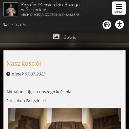
Parafia Miłosierdzia Bożego
w Szczecinie
MENU
ARCHIDIECEZJA SZCZECIŃSKO-KAMIEŃSKA
91 423 21 73
Galeria
Nasz kościół
piątek 07.07.2023
Aktualne zdjęcia naszego kościoła.
Fot. Jakub Brzeziński