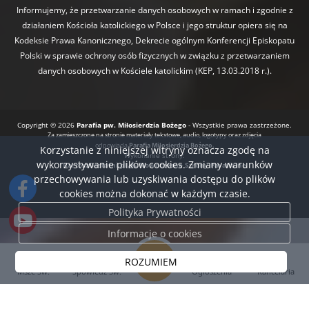
Informujemy, że przetwarzanie danych osobowych w ramach i zgodnie z
działaniem Kościoła katolickiego w Polsce i jego struktur opiera się na
Kodeksie Prawa Kanonicznego, Dekrecie ogólnym Konferencji Episkopatu
Polski w sprawie ochrony osób fizycznych w związku z przetwarzaniem
danych osobowych w Kościele katolickim (KEP, 13.03.2018 r.).
Copyright © 2026
Parafia pw. Miłosierdzia Bożego
- Wszystkie prawa zastrzeżone.
Za zamieszczone na stronie materiały tekstowe, audio, logotypy oraz zdjęcia
odpowiada
Parafia Miłosierdzia Bożego.
Korzystanie z niniejszej witryny oznacza zgodę na
Wykonanie strony:
wykorzystywanie plików cookies. Zmiany warunków
BartoszDostatni.pl
Nowoczesne Strony Parafialne
przechowywania lub uzyskiwania dostępu do plików
cookies można dokonać w każdym czasie.
Polityka Prywatności
Informacje o cookies
ROZUMIEM
Msze Św.
Spowiedź Św.
Ogłoszenia
Kancelaria