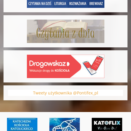
Tweety użytkownika @Pontifex_pl