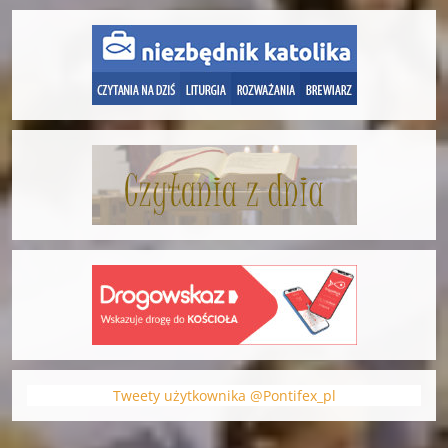
Tweety użytkownika @Pontifex_pl