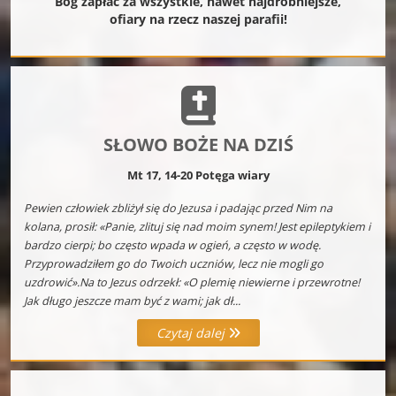
Bóg zapłać za wszystkie, nawet najdrobniejsze,
ofiary na rzecz naszej parafii!
SŁOWO BOŻE NA DZIŚ
Mt 17, 14-20 Potęga wiary
Pewien człowiek zbliżył się do Jezusa i padając przed Nim na
kolana, prosił: «Panie, zlituj się nad moim synem! Jest epileptykiem i
bardzo cierpi; bo często wpada w ogień, a często w wodę.
Przyprowadziłem go do Twoich uczniów, lecz nie mogli go
uzdrowić».Na to Jezus odrzekł: «O plemię niewierne i przewrotne!
Jak długo jeszcze mam być z wami; jak dł...
Czytaj dalej