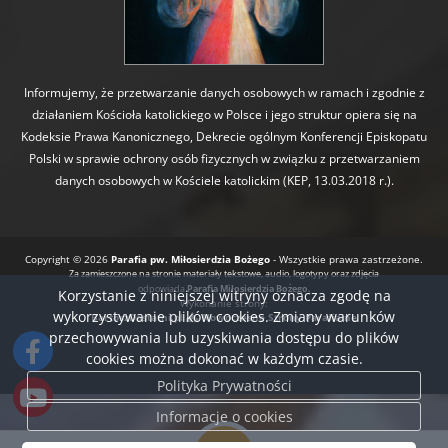
Informujemy, że przetwarzanie danych osobowych w ramach i zgodnie z
działaniem Kościoła katolickiego w Polsce i jego struktur opiera się na
Kodeksie Prawa Kanonicznego, Dekrecie ogólnym Konferencji Episkopatu
Polski w sprawie ochrony osób fizycznych w związku z przetwarzaniem
danych osobowych w Kościele katolickim (KEP, 13.03.2018 r.).
Copyright © 2026
Parafia pw. Miłosierdzia Bożego
- Wszystkie prawa zastrzeżone.
Za zamieszczone na stronie materiały tekstowe, audio, logotypy oraz zdjęcia
odpowiada
Parafia Miłosierdzia Bożego.
Korzystanie z niniejszej witryny oznacza zgodę na
Wykonanie strony:
wykorzystywanie plików cookies. Zmiany warunków
BartoszDostatni.pl
Nowoczesne Strony Parafialne
przechowywania lub uzyskiwania dostępu do plików
cookies można dokonać w każdym czasie.
Polityka Prywatności
Informacje o cookies