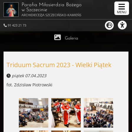
Parafia Miłosierdzia Bożego
w Szczecinie
MENU
ARCHIDIECEZJA SZCZECIŃSKO-KAMIEŃSKA
91 423 21 73
Galeria
Triduum Sacrum 2023 - Wielki Piątek
piątek 07.04.2023
fot. Zdzisław Piotrowski