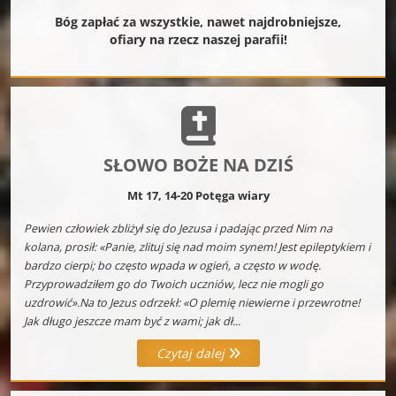
Bóg zapłać za wszystkie, nawet najdrobniejsze,
ofiary na rzecz naszej parafii!
SŁOWO BOŻE NA DZIŚ
Mt 17, 14-20 Potęga wiary
Pewien człowiek zbliżył się do Jezusa i padając przed Nim na
kolana, prosił: «Panie, zlituj się nad moim synem! Jest epileptykiem i
bardzo cierpi; bo często wpada w ogień, a często w wodę.
Przyprowadziłem go do Twoich uczniów, lecz nie mogli go
uzdrowić».Na to Jezus odrzekł: «O plemię niewierne i przewrotne!
Jak długo jeszcze mam być z wami; jak dł...
Czytaj dalej