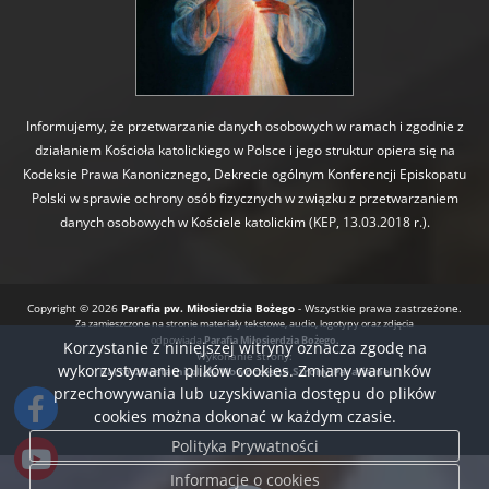
Informujemy, że przetwarzanie danych osobowych w ramach i zgodnie z
działaniem Kościoła katolickiego w Polsce i jego struktur opiera się na
Kodeksie Prawa Kanonicznego, Dekrecie ogólnym Konferencji Episkopatu
Polski w sprawie ochrony osób fizycznych w związku z przetwarzaniem
danych osobowych w Kościele katolickim (KEP, 13.03.2018 r.).
Copyright © 2026
Parafia pw. Miłosierdzia Bożego
- Wszystkie prawa zastrzeżone.
Za zamieszczone na stronie materiały tekstowe, audio, logotypy oraz zdjęcia
odpowiada
Parafia Miłosierdzia Bożego.
Korzystanie z niniejszej witryny oznacza zgodę na
Wykonanie strony:
wykorzystywanie plików cookies. Zmiany warunków
BartoszDostatni.pl
Nowoczesne Strony Parafialne
przechowywania lub uzyskiwania dostępu do plików
cookies można dokonać w każdym czasie.
Polityka Prywatności
Informacje o cookies