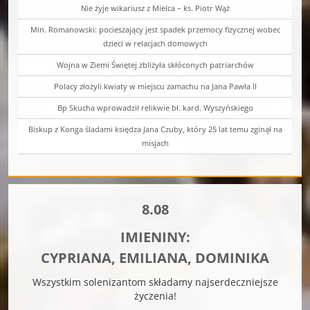
Nie żyje wikariusz z Mielca – ks. Piotr Wąż
Min. Romanowski: pocieszający jest spadek przemocy fizycznej wobec
dzieci w relacjach domowych
Wojna w Ziemi Świętej zbliżyła skłóconych patriarchów
Polacy złożyli kwiaty w miejscu zamachu na Jana Pawła II
Bp Skucha wprowadził relikwie bł. kard. Wyszyńskiego
Biskup z Konga śladami księdza Jana Czuby, który 25 lat temu zginął na
misjach
8.08
IMIENINY:
CYPRIANA, EMILIANA, DOMINIKA
Wszystkim solenizantom składamy najserdeczniejsze
życzenia!