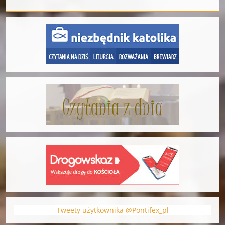
Tweety użytkownika @Pontifex_pl