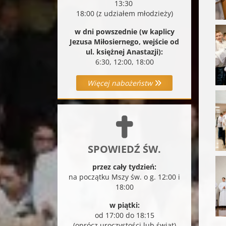
13:30
18:00 (z udziałem młodzieży)
w dni powszednie (w kaplicy
Jezusa Miłosiernego, wejście od
ul. księżnej Anastazji):
6:30, 12:00, 18:00
Więcej nabożeństw
SPOWIEDŹ ŚW.
przez cały tydzień:
na początku Mszy św. o g. 12:00 i
18:00
w piątki:
od 17:00 do 18:15
(oprócz uroczystości lub świąt)