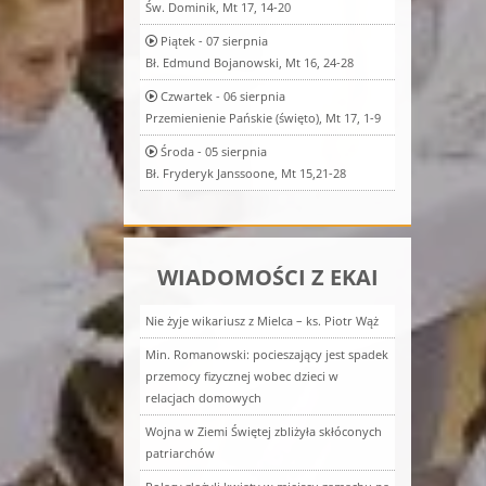
Św. Dominik, Mt 17, 14-20
Piątek - 07 sierpnia
Bł. Edmund Bojanowski, Mt 16, 24-28
Czwartek - 06 sierpnia
Przemienienie Pańskie (święto), Mt 17, 1-9
Środa - 05 sierpnia
Bł. Fryderyk Janssoone, Mt 15,21-28
WIADOMOŚCI Z EKAI
Nie żyje wikariusz z Mielca – ks. Piotr Wąż
Min. Romanowski: pocieszający jest spadek
przemocy fizycznej wobec dzieci w
relacjach domowych
Wojna w Ziemi Świętej zbliżyła skłóconych
patriarchów