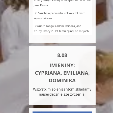
Polacy złożyli kwiaty w miejscu zamachu na
Jana Pawła II
Bp Skucha wprowadził relikwie bł. kard.
Wyszyńskiego
Biskup z Konga śladami księdza Jana
Czuby, który 25 lat temu zginął na misjach
8.08
IMIENINY:
CYPRIANA, EMILIANA,
DOMINIKA
Wszystkim solenizantom składamy
najserdeczniejsze życzenia!