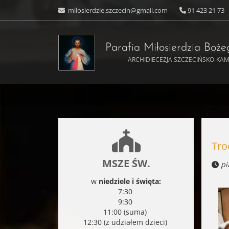
milosierdzie.szczecin@gmail.com
91 423 21 73
Parafia Miłosierdzia Boż
ARCHIDIECEZJA SZCZECIŃSKO-KA
Tro
MSZE ŚW.
pi
w
niedziele i święta:
7:30
9:30
11:00 (suma)
12:30 (z udziałem dzieci)