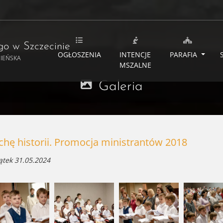
ego
w Szczecinie
OGŁOSZENIA
INTENCJE
PARAFIA
MIEŃSKA
MSZALNE
Galeria
chę historii. Promocja ministrantów 2018
ątek 31.05.2024