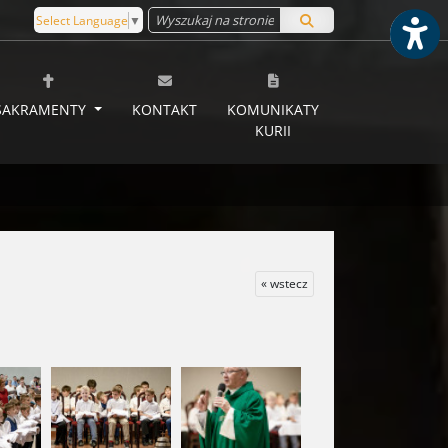
Select Language
▼
SAKRAMENTY
KONTAKT
KOMUNIKATY
KURII
« wstecz