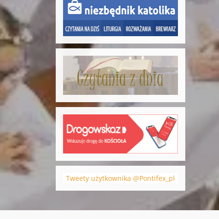
Tweety użytkownika @Pontifex_pl