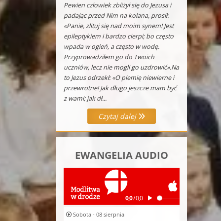
Pewien człowiek zbliżył się do Jezusa i
padając przed Nim na kolana, prosił:
«Panie, zlituj się nad moim synem! Jest
epileptykiem i bardzo cierpi; bo często
wpada w ogień, a często w wodę.
Przyprowadziłem go do Twoich
uczniów, lecz nie mogli go uzdrowić».Na
to Jezus odrzekł: «O plemię niewierne i
przewrotne! Jak długo jeszcze mam być
z wami; jak dł...
Czytaj dalej
EWANGELIA AUDIO
Sobota - 08 sierpnia