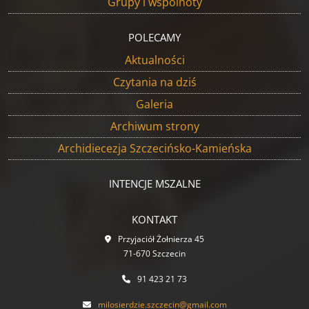
Grupy i wspólnoty
POLECAMY
Aktualności
Czytania na dziś
Galeria
Archiwum strony
Archidiecezja Szczecińsko-Kamieńska
INTENCJE MSZALNE
KONTAKT
Przyjaciół Żołnierza 45
71-670 Szczecin
91 423 21 73
milosierdzie.szczecin@gmail.com