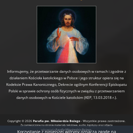
Informujemy, że przetwarzanie danych osobowych w ramach i zgodnie z
działaniem Kościoła katolickiego w Polsce i jego struktur opiera się na
Kodeksie Prawa Kanonicznego, Dekrecie ogólnym Konferencji Episkopatu
Polski w sprawie ochrony osób fizycznych w związku z przetwarzaniem
danych osobowych w Kościele katolickim (KEP, 13.03.2018 r.).
Copyright © 2026
Parafia pw. Miłosierdzia Bożego
- Wszystkie prawa zastrzeżone.
Za zamieszczone na stronie materiały tekstowe, audio, logotypy oraz zdjęcia
odpowiada
Parafia Miłosierdzia Bożego.
Korzystanie z niniejszej witryny oznacza zgodę na