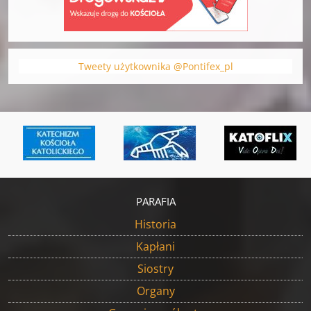
Tweety użytkownika @Pontifex_pl
PARAFIA
Historia
Kapłani
Siostry
Organy