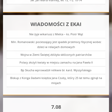
Św. Jan Maria Vianney, Mt 15, 1-2. 10-14
WIADOMOŚCI Z EKAI
Nie żyje wikariusz z Mielca – ks. Piotr Wąż
Min. Romanowski: pocieszający jest spadek przemocy fizycznej wobec
dzieci w relacjach domowych
Wojna w Ziemi Świętej zbliżyła skłóconych patriarchów
Polacy złożyli kwiaty w miejscu zamachu na Jana Pawła II
Bp Skucha wprowadził relikwie bł. kard. Wyszyńskiego
Biskup z Konga śladami księdza Jana Czuby, który 25 lat temu zginął na
misjach
7.08