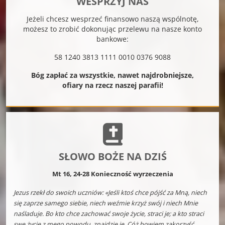
WESPRZYJ NAS
Jeżeli chcesz wesprzeć finansowo naszą wspólnotę,
możesz to zrobić dokonując przelewu na nasze konto
bankowe:
58 1240 3813 1111 0010 0376 9088
Bóg zapłać za wszystkie, nawet najdrobniejsze,
ofiary na rzecz naszej parafii!
SŁOWO BOŻE NA DZIŚ
Mt 16, 24-28 Konieczność wyrzeczenia
Jezus rzekł do swoich uczniów: «Jeśli ktoś chce pójść za Mną, niech
się zaprze samego siebie, niech weźmie krzyż swój i niech Mnie
naśladuje. Bo kto chce zachować swoje życie, straci je; a kto straci
swe życie z mego powodu, znajdzie je. Cóż bowiem zakorzyść