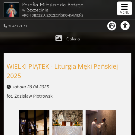
Parafia Miłosierdzia Bożego
w Szczecinie
MENU
ARCHIDIECEZJA SZCZECIŃSKO-KAMIEŃSKA
91 423 21 73
Galeria
WIELKI PIĄTEK - Liturgia Męki Pańskiej
2025
sobota 26.04.2025
fot. Zdzisław Piotrowski