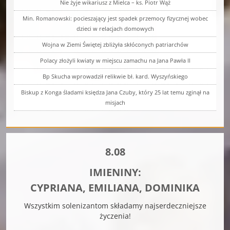
Nie żyje wikariusz z Mielca – ks. Piotr Wąż
Min. Romanowski: pocieszający jest spadek przemocy fizycznej wobec
dzieci w relacjach domowych
Wojna w Ziemi Świętej zbliżyła skłóconych patriarchów
Polacy złożyli kwiaty w miejscu zamachu na Jana Pawła II
Bp Skucha wprowadził relikwie bł. kard. Wyszyńskiego
Biskup z Konga śladami księdza Jana Czuby, który 25 lat temu zginął na
misjach
8.08
IMIENINY:
CYPRIANA, EMILIANA, DOMINIKA
Wszystkim solenizantom składamy najserdeczniejsze
życzenia!