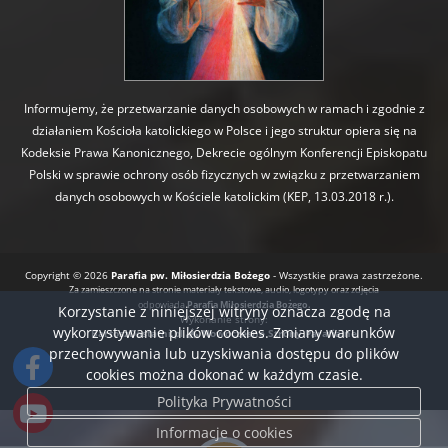
Informujemy, że przetwarzanie danych osobowych w ramach i zgodnie z
działaniem Kościoła katolickiego w Polsce i jego struktur opiera się na
Kodeksie Prawa Kanonicznego, Dekrecie ogólnym Konferencji Episkopatu
Polski w sprawie ochrony osób fizycznych w związku z przetwarzaniem
danych osobowych w Kościele katolickim (KEP, 13.03.2018 r.).
Copyright © 2026
Parafia pw. Miłosierdzia Bożego
- Wszystkie prawa zastrzeżone.
Za zamieszczone na stronie materiały tekstowe, audio, logotypy oraz zdjęcia
odpowiada
Parafia Miłosierdzia Bożego.
Korzystanie z niniejszej witryny oznacza zgodę na
Wykonanie strony:
wykorzystywanie plików cookies. Zmiany warunków
BartoszDostatni.pl
Nowoczesne Strony Parafialne
przechowywania lub uzyskiwania dostępu do plików
cookies można dokonać w każdym czasie.
Polityka Prywatności
Informacje o cookies