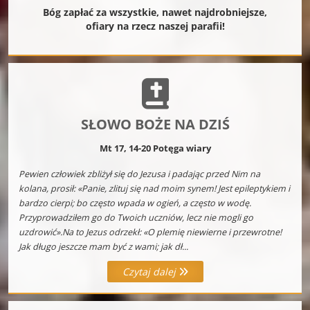
Bóg zapłać za wszystkie, nawet najdrobniejsze,
ofiary na rzecz naszej parafii!
SŁOWO BOŻE NA DZIŚ
Mt 17, 14-20 Potęga wiary
Pewien człowiek zbliżył się do Jezusa i padając przed Nim na
kolana, prosił: «Panie, zlituj się nad moim synem! Jest epileptykiem i
bardzo cierpi; bo często wpada w ogień, a często w wodę.
Przyprowadziłem go do Twoich uczniów, lecz nie mogli go
uzdrowić».Na to Jezus odrzekł: «O plemię niewierne i przewrotne!
Jak długo jeszcze mam być z wami; jak dł...
Czytaj dalej