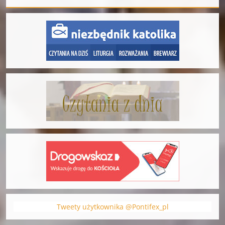
Tweety użytkownika @Pontifex_pl