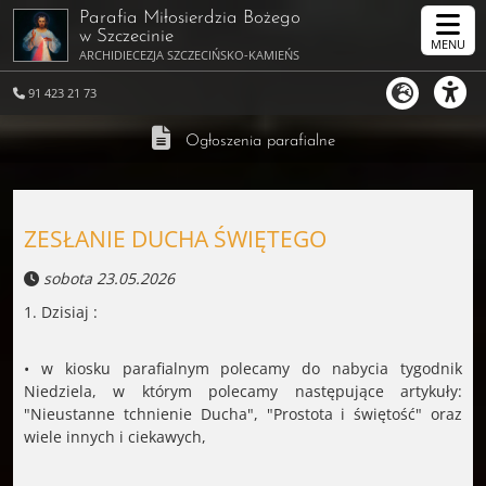
Parafia Miłosierdzia Bożego
w Szczecinie
MENU
ARCHIDIECEZJA SZCZECIŃSKO-KAMIEŃSKA
91 423 21 73
Ogłoszenia parafialne
ZESŁANIE DUCHA ŚWIĘTEGO
sobota 23.05.2026
1. Dzisiaj :
• w kiosku parafialnym polecamy do nabycia tygodnik
Niedziela, w którym polecamy następujące artykuły:
"Nieustanne tchnienie Ducha", "Prostota i świętość" oraz
wiele innych i ciekawych,