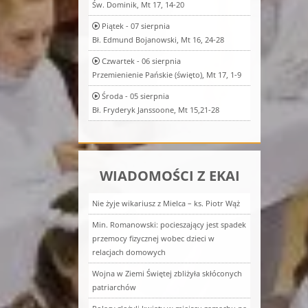
Św. Dominik, Mt 17, 14-20
Piątek - 07 sierpnia
Bł. Edmund Bojanowski, Mt 16, 24-28
Czwartek - 06 sierpnia
Przemienienie Pańskie (święto), Mt 17, 1-9
Środa - 05 sierpnia
Bł. Fryderyk Janssoone, Mt 15,21-28
WIADOMOŚCI Z EKAI
Nie żyje wikariusz z Mielca – ks. Piotr Wąż
Min. Romanowski: pocieszający jest spadek
przemocy fizycznej wobec dzieci w
relacjach domowych
Wojna w Ziemi Świętej zbliżyła skłóconych
patriarchów