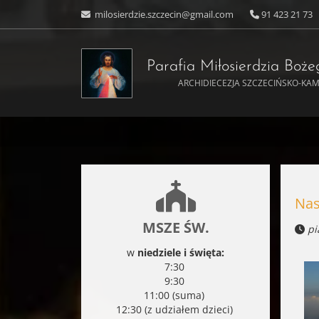
milosierdzie.szczecin@gmail.com
91 423 21 73
Parafia Miłosierdzia Boż
ARCHIDIECEZJA SZCZECIŃSKO-KA
Nas
MSZE ŚW.
pi
w
niedziele i święta:
7:30
9:30
11:00 (suma)
12:30 (z udziałem dzieci)