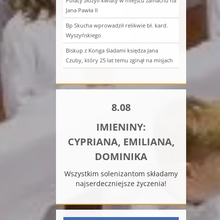
Polacy złożyli kwiaty w miejscu zamachu na
Jana Pawła II
Bp Skucha wprowadził relikwie bł. kard.
Wyszyńskiego
Biskup z Konga śladami księdza Jana
Czuby, który 25 lat temu zginął na misjach
8.08
IMIENINY:
CYPRIANA, EMILIANA,
DOMINIKA
Wszystkim solenizantom składamy
najserdeczniejsze życzenia!