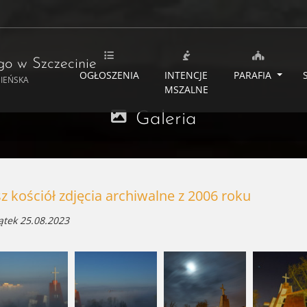
ego
w Szczecinie
OGŁOSZENIA
INTENCJE
PARAFIA
MIEŃSKA
MSZALNE
Galeria
z kościół zdjęcia archiwalne z 2006 roku
ątek 25.08.2023