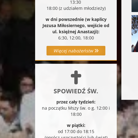
13:30
18:00 (z udziałem młodzieży)
w dni powszednie (w kaplicy
Jezusa Miłosiernego, wejście od
ul. księżnej Anastazji):
6:30, 12:00, 18:00
Więcej nabożeństw
SPOWIEDŹ ŚW.
przez cały tydzień:
na początku Mszy św. o g. 12:00 i
18:00
w piątki:
od 17:00 do 18:15
(oprócz uroczystości lub świąt)