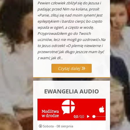
Pewien człowiek zbliżył się do Jezusa i
padając przed Nim na kolana, prosił:
«Panie, zlituj się nad moim synem! Jest
epileptykiem i bardzo cierpi; bo często
wpada w ogień, a często w wodę.
Przyprowadziłem go do Twoich
uczniów, lecz nie mogli go uzdrowić».Na
to Jezus odrzekł: «O plemię niewierne i
przewrotne! Jak długo jeszcze mam być
z wami; jak dł...
Czytaj dalej
EWANGELIA AUDIO
Sobota - 08 sierpnia