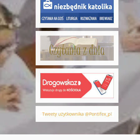
Tweety użytkownika @Pontifex_pl