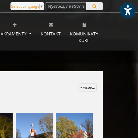
Select Language
▼
SAKRAMENTY
KONTAKT
KOMUNIKATY
KURII
« wstecz